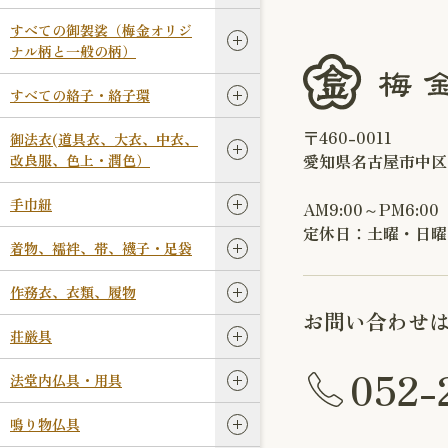
すべての御袈裟（梅金オリジ
ナル柄と一般の柄）
すべての絡子・絡子環
〒460-0011
御法衣(道具衣、大衣、中衣、
愛知県名古屋市中区
改良服、色上・潤色）
手巾紐
AM9:00～PM6:00
定休日：土曜・日曜
着物、襦袢、帯、襪子・足袋
作務衣、衣類、履物
お問い合わせ
荘厳具
052-
法堂内仏具・用具
鳴り物仏具