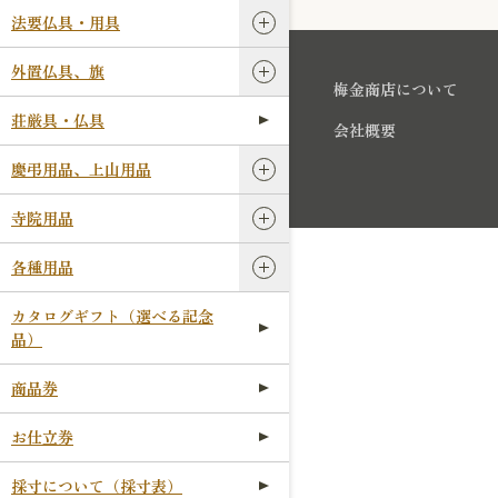
法要仏具・用具
外置仏具、旗
梅金商店について
荘厳具・仏具
会社概要
慶弔用品、上山用品
寺院用品
各種用品
カタログギフト（選べる記念
品）
商品券
お仕立券
採寸について（採寸表）