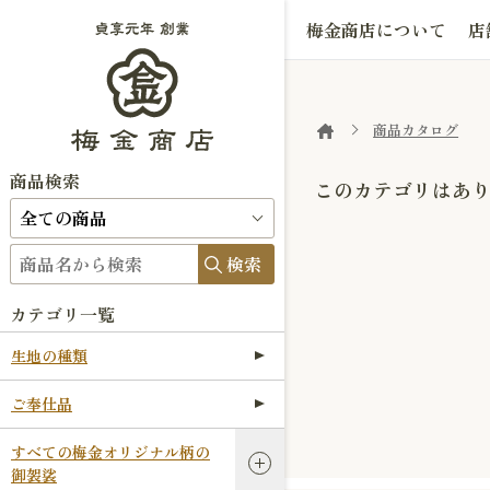
梅金商店について
店
商品カタログ
商品検索
このカテゴリはあ
検索
カテゴリ一覧
生地の種類
ご奉仕品
すべての梅金オリジナル柄の
御袈裟