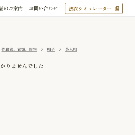
舗のご案内
お問い合わせ
法衣シミュレーター
作務衣、衣類、履物
帽子
茶人帽
つかりませんでした