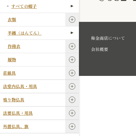
すべての帽子
衣類
半纏（はんてん）
梅金商店について
作務衣
会社概要
履物
荘厳具
法堂内仏具・用具
鳴り物仏具
法要仏具・用具
外置仏具、旗