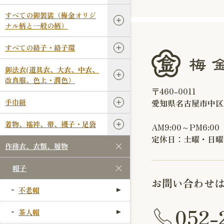
すべての御袈裟（梅金オリジ
ナル柄と一般の柄）
すべての絡子・絡子環
御法衣(道具衣、大衣、中衣、
改良服、色上・潤色）
〒460-0011
手巾紐
愛知県名古屋市中区
着物、襦袢、帯、襪子・足袋
AM9:00～PM6:00
定休日：土曜・日曜
作務衣、衣類、履物
帽子
お問い合わせ
不老帽
052-
茶人帽