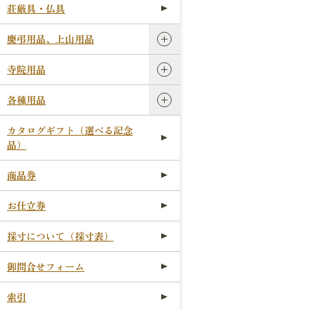
荘厳具・仏具
慶弔用品、上山用品
寺院用品
各種用品
カタログギフト（選べる記念
品）
商品券
お仕立券
採寸について（採寸表）
御問合せフォーム
索引