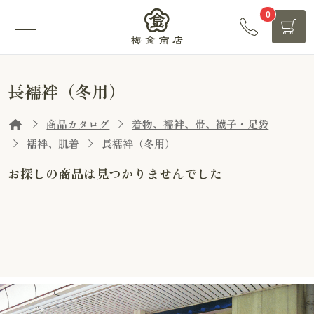
0
長襦袢（冬用）
商品カタログ
着物、襦袢、帯、襪子・足袋
襦袢、肌着
長襦袢（冬用）
お探しの商品は見つかりませんでした