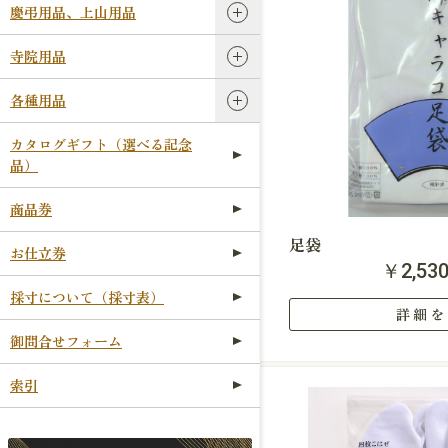
慶弔用品、上山用品
寺院用品
各種用品
カタログギフト（選べる記念
品）
商品券
足袋
お仕立券
￥2,53
採寸について（採寸表）
詳細を
御問合せフォーム
索引