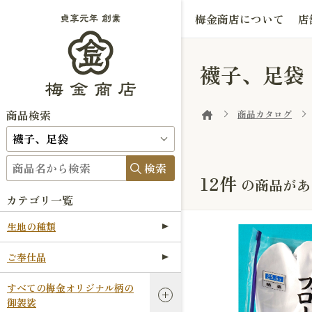
梅金商店について
店
襪子、足袋
商品検索
商品カタログ
検索
12件
の商品があ
カテゴリ一覧
生地の種類
ご奉仕品
すべての梅金オリジナル柄の
御袈裟