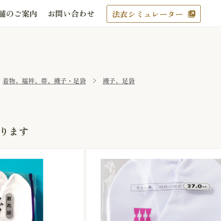
舗のご案内
お問い合わせ
法衣シミュレーター
着物、襦袢、帯、襪子・足袋
襪子、足袋
ります