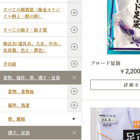
すべての御袈裟（梅金オリジ
ナル柄と一般の柄）
すべての絡子・絡子環
御法衣(道具衣、大衣、中衣、
改良服、色上・潤色）
ブロード足袋
手巾紐
￥2,20
着物、襦袢、帯、襪子・足袋
詳細を
着物、着物地
襦袢、肌着
帯、腰紐
襪子、足袋