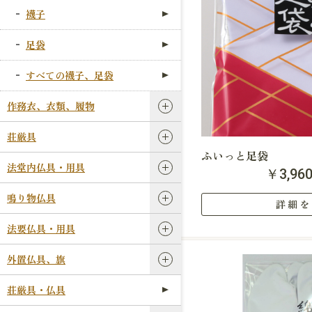
襪子
足袋
すべての襪子、足袋
作務衣、衣類、履物
荘厳具
ふいっと足袋
法堂内仏具・用具
￥3,96
鳴り物仏具
詳細を
法要仏具・用具
外置仏具、旗
荘厳具・仏具