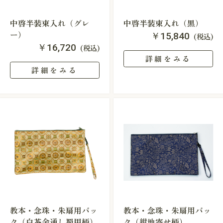
中啓半装束入れ（グレ
中啓半装束入れ（黒）
ー）
￥15,840
(税込)
￥16,720
(税込)
詳細をみる
詳細をみる
教本・念珠・朱扇用バッ
教本・念珠・朱扇用バッ
ク（白茶金通し蜀甲柄）
ク（紺地寄せ柄）