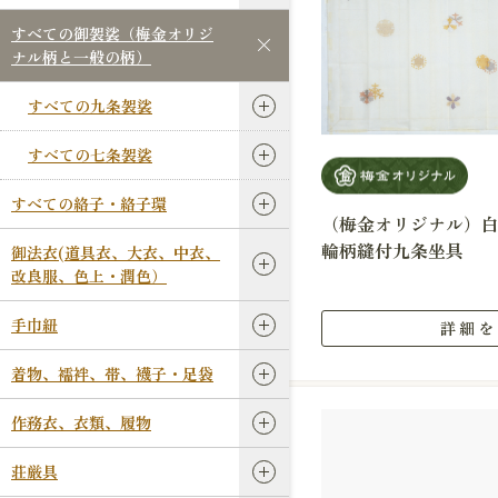
すべての御袈裟（梅金オリジ
ナル柄と一般の柄）
すべての九条袈裟
すべての七条袈裟
すべての絡子・絡子環
（梅金オリジナル）
輪柄縫付九条坐具
御法衣(道具衣、大衣、中衣、
改良服、色上・潤色）
手巾紐
詳細を
着物、襦袢、帯、襪子・足袋
作務衣、衣類、履物
荘厳具