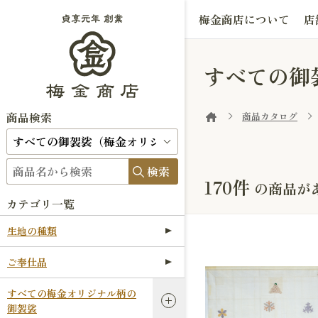
梅金商店について
店
すべての御
商品検索
商品カタログ
検索
170件
の商品が
カテゴリ一覧
生地の種類
ご奉仕品
すべての梅金オリジナル柄の
御袈裟