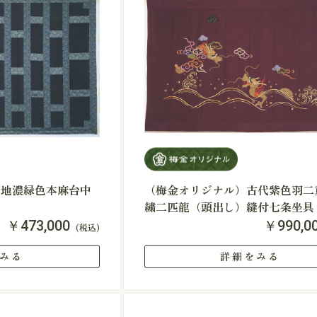
縁地濃緑色本麻台中
（梅金オリジナル）古代紫色羽二
繍二匹龍（頭出し）縫付七条坐具
￥473,000
￥990,0
(税込)
みる
詳細をみる