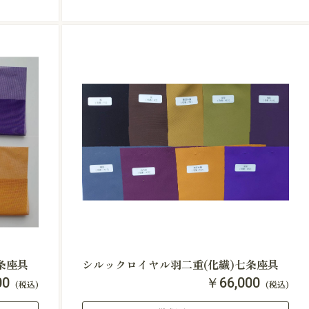
条座具
シルックロイヤル羽二重(化繊)七条座具
00
￥66,000
(税込)
(税込)