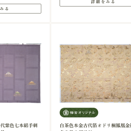
詳細をみる
みる
古代紫色七本絽手刺
白茶色本金古代箔オドリ桐鳳凰金