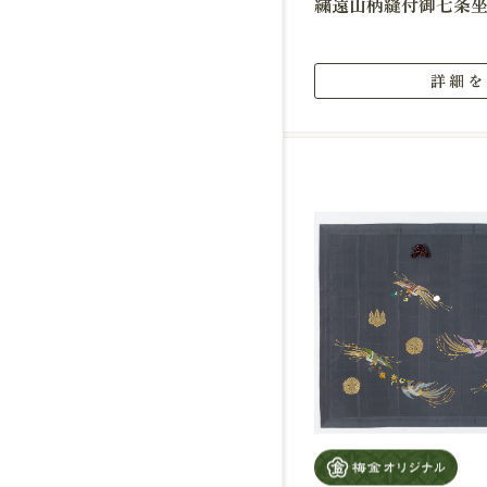
繍遠山柄縫付御七条
詳細を