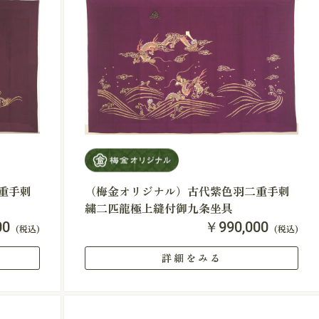
重手刺
（梅金オリジナル）古代紫色羽二重手刺
繍二匹龍極上縫付御九条坐具
00
￥990,000
(税込)
(税込)
詳細をみる