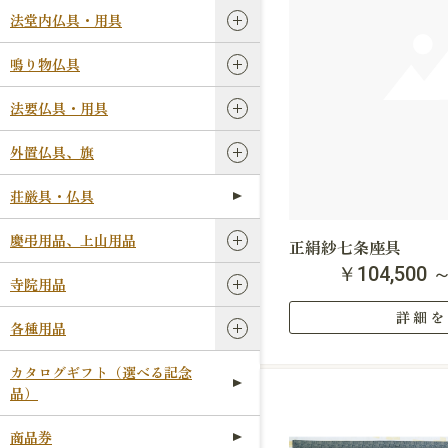
法堂内仏具・用具
鳴り物仏具
法要仏具・用具
外置仏具、旗
荘厳具・仏具
慶弔用品、上山用品
正絹紗七条座具
￥104,500 
寺院用品
詳細を
各種用品
カタログギフト（選べる記念
品）
商品券