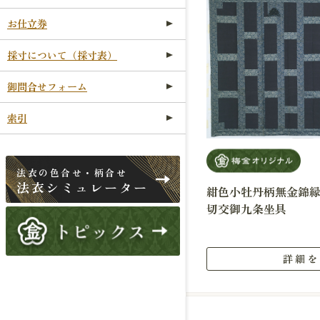
お仕立券
採寸について（採寸表）
御問合せフォーム
索引
法衣の色合せ・柄合せ
法衣シミュレーター
紺色小牡丹柄無金錦
切交御九条坐具
詳細を