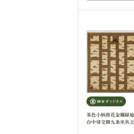
茶色小柄唐花金襴縁
台中切交御九条坐具