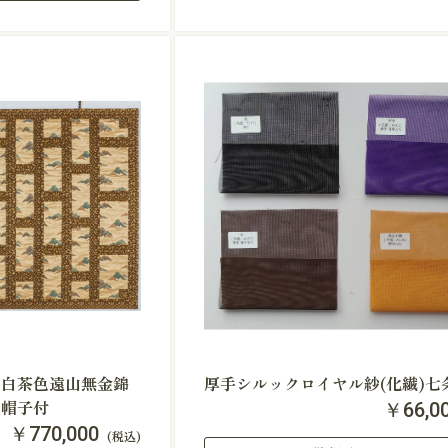
地白茶色遠山無金錦
厚手シルックロイヤル紗(化繊)七
立帽子付
￥66,0
￥770,000
(税込)