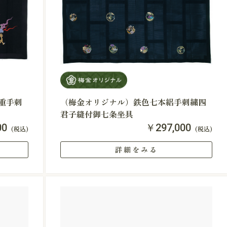
重手刺
（梅金オリジナル）鉄色七本絽手刺繍四
君子縫付御七条坐具
00
￥297,000
(税込)
(税込)
詳細をみる