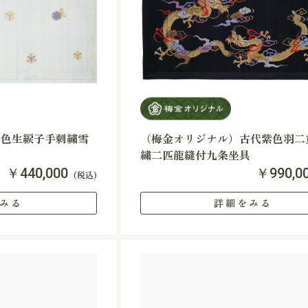
白色生綟子手刺繍雪
（梅金オリジナル）古代紫色羽二
繍二匹龍縫付九条坐具
￥440,000
￥990,0
(税込)
みる
詳細をみる