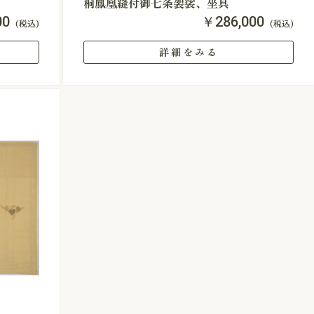
桐鳳凰縫付御七条袈裟、坐具
00
￥286,000
(税込)
(税込)
詳細をみる