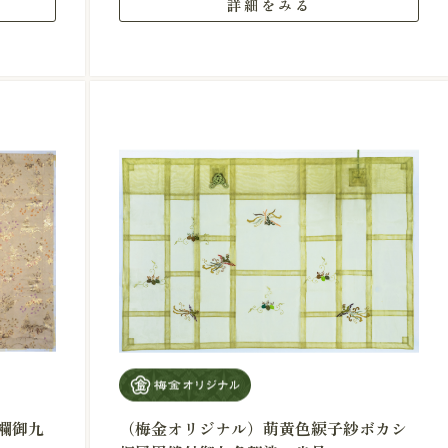
詳細をみる
襴御九
（梅金オリジナル）萌黄色綟子紗ボカシ