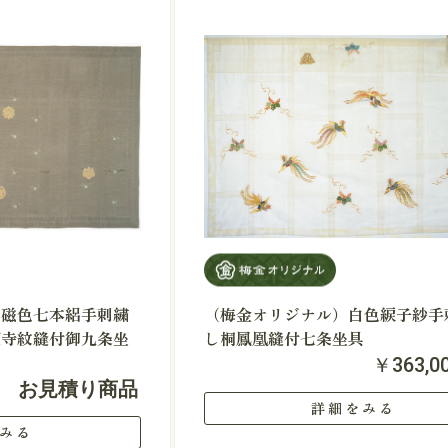
青磁色七本絽手刺繍
（梅金オリジナル）白色綟子紗手
梗寺紋縫付御九条坐
し桐鳳凰縫付七条坐具
￥363,0
お見積り商品
詳細をみる
みる