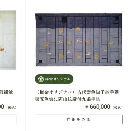
刺繍暈
（梅金オリジナル）古代紫色綟子紗手刺
繍五色雲に両山紋縫付九条坐具
00
￥660,000
(税込)
(税込)
詳細をみる