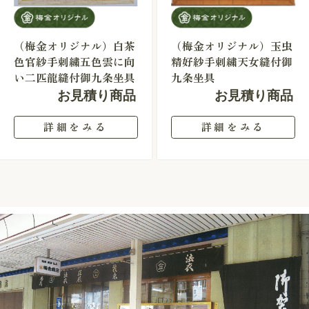
（梅金オリジナル）白茶
（梅金オリジナル）玉虫
色官紗手刺繍五色雲に向
精好紗手刺繍天女縫付御
い二匹龍縫付御九条坐具
九条坐具
お見積り商品
お見積り商品
詳細をみる
詳細をみる