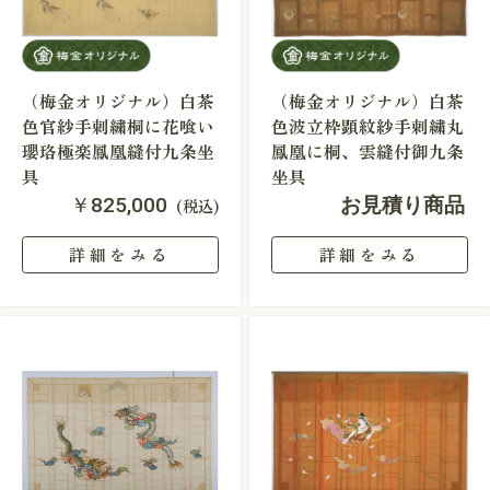
（梅金オリジナル）白茶
（梅金オリジナル）白茶
色官紗手刺繍桐に花喰い
色波立枠顕紋紗手刺繍丸
瓔珞極楽鳳凰縫付九条坐
鳳凰に桐、雲縫付御九条
具
坐具
￥825,000
お見積り商品
(税込)
詳細をみる
詳細をみる