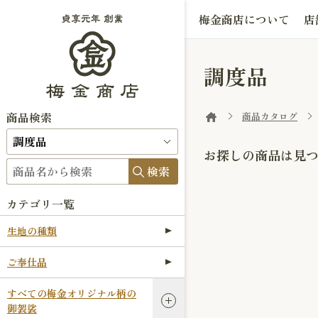
梅金商店について
店
調度品
商品検索
商品カタログ
お探しの商品は見
検索
カテゴリ一覧
生地の種類
ご奉仕品
すべての梅金オリジナル柄の
御袈裟