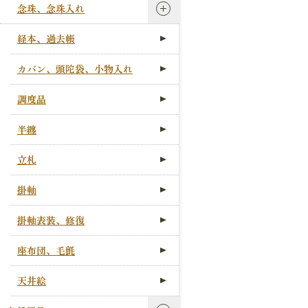
念珠、念珠入れ
経本、過去帳
カバン、頭陀袋、小物入れ
調度品
半纏
立札
掛軸
掛軸表装、修復
座布団、毛氈
天井絵