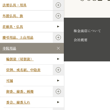
法要仏具・用具
外置仏具、旗
荘厳具・仏具
梅金商店について
慶弔用品、上山用品
会社概要
寺院用品
輪袈裟（切袈裟）
位牌、戒名紙、中陰表
可漏
御香、線香、蝋燭
香合、線香入れ