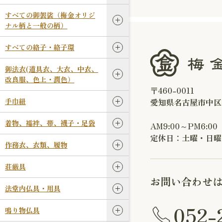
すべての御袈裟（梅金オリジ
ナル柄と一般の柄）
すべての絡子・絡子環
御法衣(道具衣、大衣、中衣、
改良服、色上・潤色）
〒460-0011
手巾紐
愛知県名古屋市中区
着物、襦袢、帯、襪子・足袋
AM9:00～PM6:00
定休日：土曜・日曜
作務衣、衣類、履物
荘厳具
お問い合わせ
法堂内仏具・用具
052-
鳴り物仏具