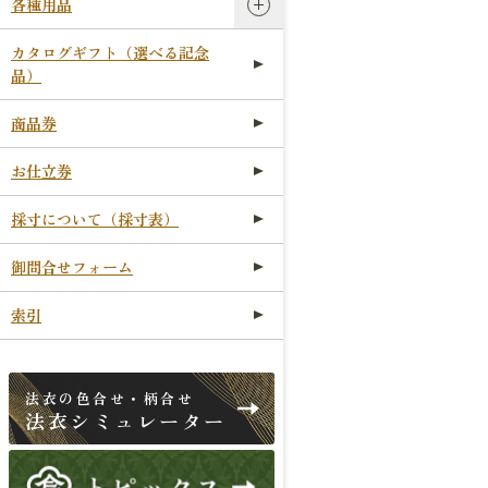
各種用品
カタログギフト（選べる記念
品）
商品券
お仕立券
採寸について（採寸表）
御問合せフォーム
索引
法衣の色合せ・柄合せ
法衣シミュレーター