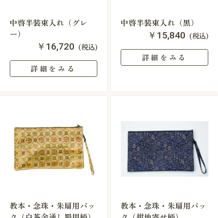
中啓半装束入れ（グレ
中啓半装束入れ（黒）
ー）
￥15,840
(税込)
￥16,720
(税込)
詳細をみる
詳細をみる
教本・念珠・朱扇用バッ
教本・念珠・朱扇用バッ
ク（白茶金通し蜀甲柄）
ク（紺地寄せ柄）