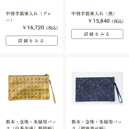
中啓半装束入れ（グレ
中啓半装束入れ（黒）
ー）
￥15,840
(税込)
￥16,720
(税込)
詳細をみる
詳細をみる
教本・念珠・朱扇用バッ
教本・念珠・朱扇用バッ
ク（白茶金通し蜀甲柄）
ク（紺地寄せ柄）