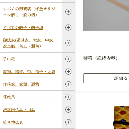
すべての御袈裟（梅金オリジ
ナル柄と一般の柄）
すべての絡子・絡子環
御法衣(道具衣、大衣、中衣、
改良服、色上・潤色）
警策（総持寺型）
手巾紐
着物、襦袢、帯、襪子・足袋
詳細を
作務衣、衣類、履物
荘厳具
法堂内仏具・用具
鳴り物仏具