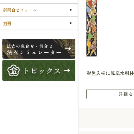
御問合せフォーム
索引
法衣の色合せ・柄合せ
法衣シミュレーター
彩色入桐に鳳凰水引
詳細を