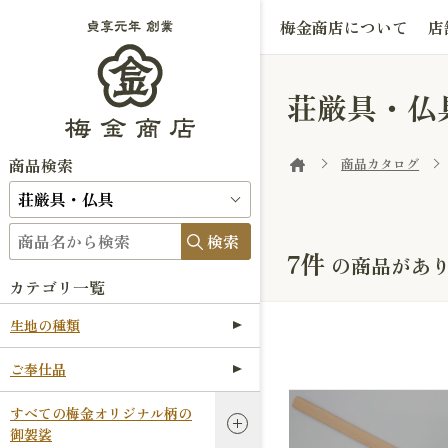
梅金商店について
店
荘厳具・仏
商品検索
商品カタログ
検索
7件
の商品があ
カテゴリ一覧
生地の種類
ご奉仕品
すべての梅金オリジナル柄の
御袈裟