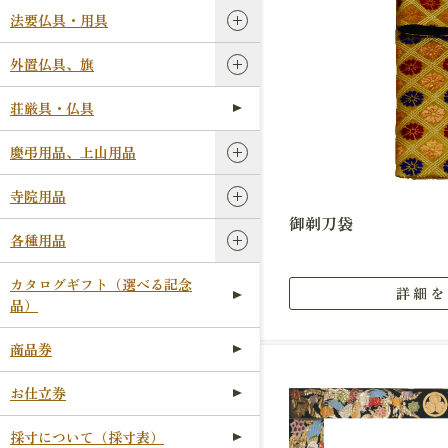
法要仏具・用具
外置仏具、旗
荘厳具・仏具
慶弔用品、上山用品
寺院用品
御剃刀袋
各種用品
カタログギフト（選べる記念
詳細を
品）
商品券
お仕立券
採寸について（採寸表）