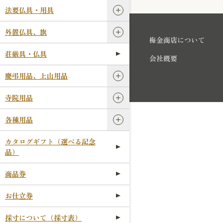
法要仏具・用具
外置仏具、旗
梅金商店について
荘厳具・仏具
会社概要
慶弔用品、上山用品
寺院用品
各種用品
カタログギフト（選べる記念
品）
商品券
お仕立券
採寸について（採寸表）