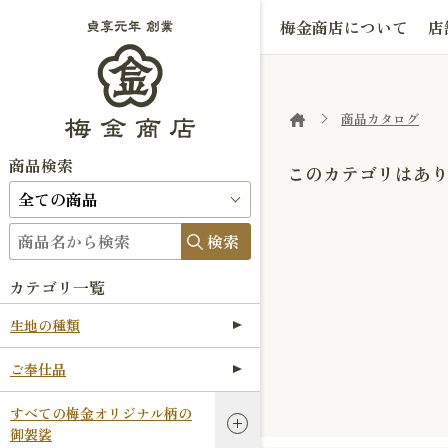
梅金商店について
店
商品カタログ
商品検索
このカテゴリはあ
検索
カテゴリ一覧
生地の種類
ご奉仕品
すべての梅金オリジナル柄の
御袈裟