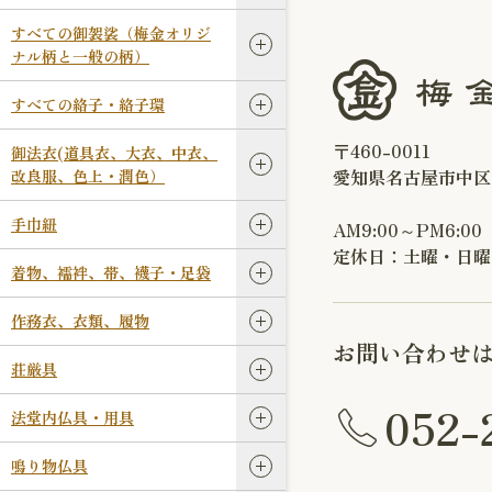
すべての御袈裟（梅金オリジ
ナル柄と一般の柄）
すべての絡子・絡子環
〒460-0011
御法衣(道具衣、大衣、中衣、
愛知県名古屋市中区
改良服、色上・潤色）
手巾紐
AM9:00～PM6:00
定休日：土曜・日曜
着物、襦袢、帯、襪子・足袋
作務衣、衣類、履物
お問い合わせ
荘厳具
052-
法堂内仏具・用具
鳴り物仏具