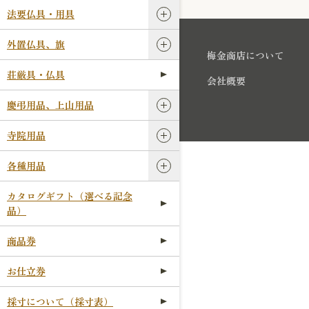
法要仏具・用具
外置仏具、旗
梅金商店について
荘厳具・仏具
会社概要
慶弔用品、上山用品
寺院用品
各種用品
カタログギフト（選べる記念
品）
商品券
お仕立券
採寸について（採寸表）