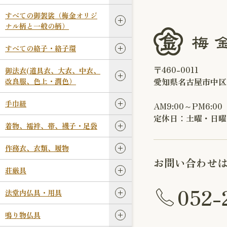
すべての御袈裟（梅金オリジ
ナル柄と一般の柄）
すべての絡子・絡子環
〒460-0011
御法衣(道具衣、大衣、中衣、
愛知県名古屋市中区
改良服、色上・潤色）
手巾紐
AM9:00～PM6:00
定休日：土曜・日曜
着物、襦袢、帯、襪子・足袋
作務衣、衣類、履物
お問い合わせ
荘厳具
052-
法堂内仏具・用具
鳴り物仏具