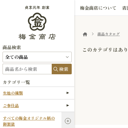
梅金商店について
店
商品カタログ
商品検索
このカテゴリはあ
検索
カテゴリ一覧
生地の種類
ご奉仕品
すべての梅金オリジナル柄の
御袈裟