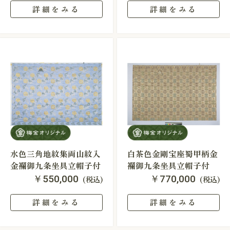
詳細をみる
詳細をみる
水色三角地紋集両山紋入
白茶色金剛宝座蜀甲柄金
金襴御九条坐具立帽子付
襴御九条坐具立帽子付
￥550,000
￥770,000
(税込)
(税込)
詳細をみる
詳細をみる