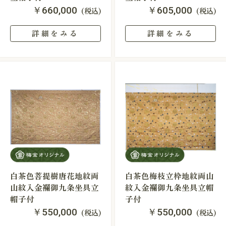
￥660,000
￥605,000
(税込)
(税込)
詳細をみる
詳細をみる
白茶色菩提樹唐花地紋両
白茶色梅枝立枠地紋両山
山紋入金襴御九条坐具立
紋入金襴御九条坐具立帽
帽子付
子付
￥550,000
￥550,000
(税込)
(税込)