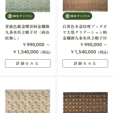
青磁色截金曙雲柄金襴御
白茶色本金印度ブッダガ
九条坐具立帽子付（両山
ヤ大塔グラデーション柄
紋無し）
金襴御九条坐具立帽子付
￥990,000 ～
￥990,000 ～
￥1,540,000
￥1,540,000
(税込)
(税込)
詳細をみる
詳細をみる