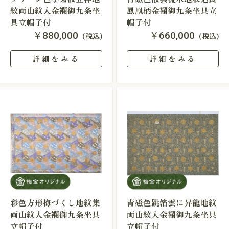
紋両山紋入金襴御九条坐
鳳凰柄金襴御九条坐具立
具立帽子付
帽子付
￥880,000
￥660,000
(税込)
(税込)
詳細をみる
詳細をみる
彩色方形梅づくし地紋集
青磁色跳箔雲に昇龍地紋
両山紋入金襴御九条坐具
両山紋入金襴御九条坐具
立帽子付
立帽子付