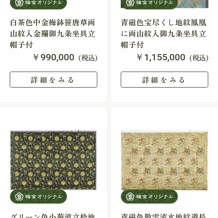
白茶色中金梅鉢笹唐草両
青磁色宝尽くし地紋鳳凰
山紋入金襴御九条坐具立
に両山紋入御九条坐具立
帽子付
帽子付
￥990,000
￥1,155,000
(税込)
(税込)
詳細をみる
詳細をみる
グリーン色小菊波立枠地
青磁色散雲流水地紋道長