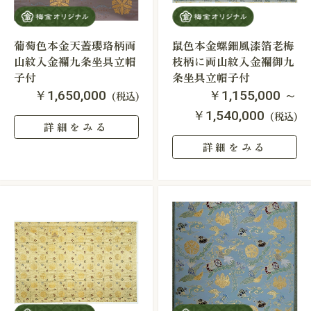
葡萄色本金天蓋瓔珞柄両
鼠色本金螺鈿風漆箔老梅
山紋入金襴九条坐具立帽
枝柄に両山紋入金襴御九
子付
条坐具立帽子付
￥1,650,000
￥1,155,000 ～
(税込)
￥1,540,000
(税込)
詳細をみる
詳細をみる