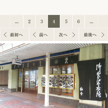
...
2
3
4
5
6
...
最初へ
前へ
次へ
最後へ