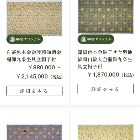
白茶色本金迦陵頻伽柄金
深緑色本金砂子サヤ型地
襴御九条坐具立帽子付
紋両山紋入金襴御九条坐
具立帽子付
￥880,000 ～
￥1,870,000
(税込)
￥2,145,000
(税込)
詳細をみる
詳細をみる