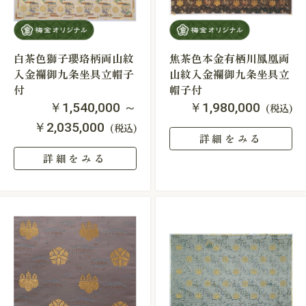
白茶色獅子瓔珞柄両山紋
焦茶色本金有栖川鳳凰両
入金襴御九条坐具立帽子
山紋入金襴御九条坐具立
付
帽子付
￥1,540,000 ～
￥1,980,000
(税込)
￥2,035,000
(税込)
詳細をみる
詳細をみる