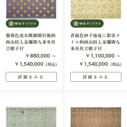
葡萄色流水螺鈿順引風柄
青磁色砂子地竜に散雲タ
両山紋入金襴御九条坐具
イル柄両山紋入金襴御九
立帽子付
条坐具立帽子付
￥880,000 ～
￥1,100,000 ～
￥1,540,000
￥1,540,000
(税込)
(税込)
詳細をみる
詳細をみる