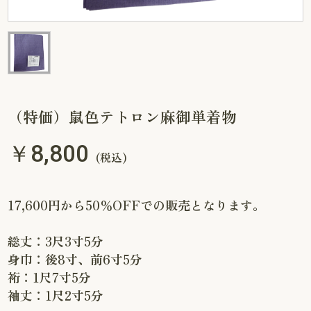
（特価）鼠色テトロン麻御単着物
￥8,800
(税込)
17,600円から50％OFFでの販売となります。
総丈：3尺3寸5分
身巾：後8寸、前6寸5分
裄：1尺7寸5分
袖丈：1尺2寸5分